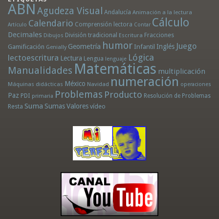
ABN
Agudeza Visual
Andalucía
Animación a la lectura
Cálculo
Calendario
Comprensión lectora
Artículo
Contar
Decimales
División tradicional
Fracciones
Dibujos
Escritura
humor
Juego
Geometría
Infantil
Inglés
Gamificación
Genially
Lógica
lectoescritura
Lectura
Lengua
lenguaje
Matemáticas
Manualidades
multiplicación
numeración
México
Máquinas didácticas
Navidad
operaciones
Problemas
Producto
Paz
PDI
Resolución de Problemas
primaria
Suma
Sumas
Valores
Resta
vídeo