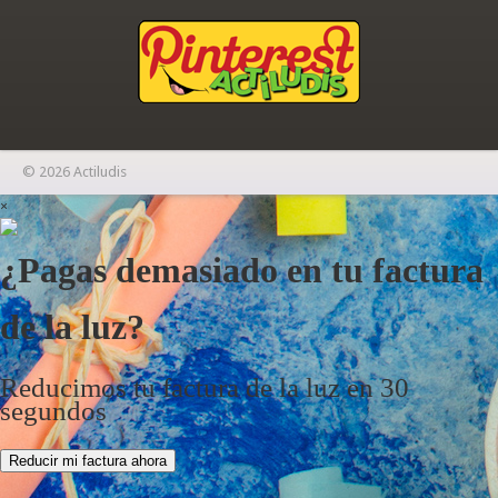
© 2026 Actiludis
×
¿Pagas demasiado en tu factura
de la luz?
Reducimos tu factura de la luz en 30
segundos
Reducir mi factura ahora