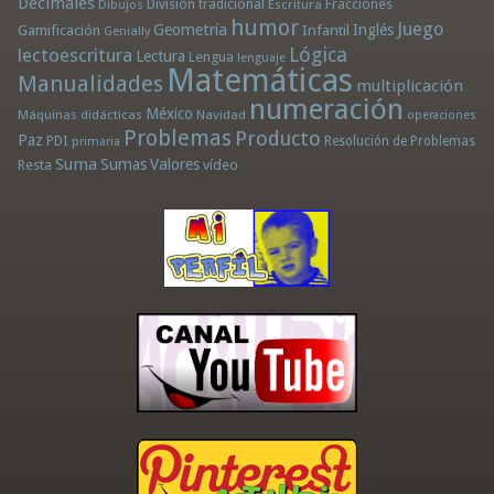
Decimales
División tradicional
Fracciones
Dibujos
Escritura
humor
Juego
Geometría
Infantil
Inglés
Gamificación
Genially
Lógica
lectoescritura
Lectura
Lengua
lenguaje
Matemáticas
Manualidades
multiplicación
numeración
México
Máquinas didácticas
Navidad
operaciones
Problemas
Producto
Paz
PDI
Resolución de Problemas
primaria
Suma
Sumas
Valores
Resta
vídeo