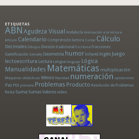
ETIQUETAS
ABN
Agudeza Visual
Andalucía
Animación a la lectura
Cálculo
Calendario
Comprensión lectora
Artículo
Contar
Decimales
División tradicional
Fracciones
Dibujos
Escritura
humor
Juego
Geometría
Infantil
Inglés
Gamificación
Genially
Lógica
lectoescritura
Lectura
Lengua
lenguaje
Matemáticas
Manualidades
multiplicación
numeración
México
Máquinas didácticas
Navidad
operaciones
Problemas
Producto
Paz
PDI
Resolución de Problemas
primaria
Suma
Sumas
Valores
Resta
vídeo