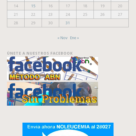
14
15
16
17
18
19
20
21
22
23
24
25
26
27
28
29
30
31
« Nov
Ene »
ÚNETE A NUESTROS FACEBOOK