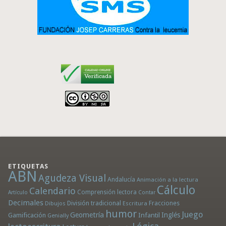
ETIQUETAS
ABN
Agudeza Visual
Andalucía
Animación a la lectura
Cálculo
Calendario
Comprensión lectora
Artículo
Contar
Decimales
División tradicional
Fracciones
Dibujos
Escritura
humor
Juego
Geometría
Infantil
Inglés
Gamificación
Genially