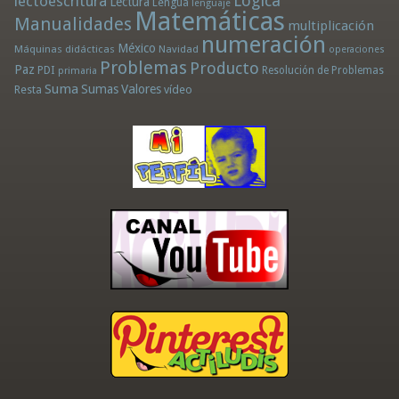
Lógica
lectoescritura
Lectura
Lengua
lenguaje
Matemáticas
Manualidades
multiplicación
numeración
México
Máquinas didácticas
Navidad
operaciones
Problemas
Producto
Paz
PDI
Resolución de Problemas
primaria
Suma
Sumas
Valores
Resta
vídeo