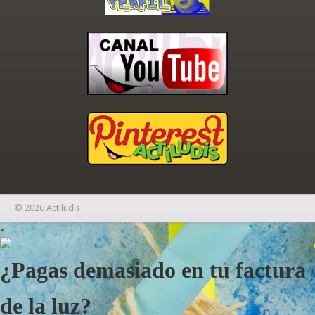
© 2026 Actiludis
×
¿Pagas demasiado en tu factura
de la luz?