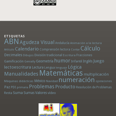
ETIQUETAS
ABN
Agudeza Visual
Andalucía
Animación a la lectura
Cálculo
Calendario
Comprensión lectora
Artículo
Contar
Decimales
División tradicional
Fracciones
Dibujos
Escritura
humor
Juego
Geometría
Infantil
Inglés
Gamificación
Genially
Lógica
lectoescritura
Lectura
Lengua
lenguaje
Matemáticas
Manualidades
multiplicación
numeración
México
Máquinas didácticas
Navidad
operaciones
Problemas
Producto
Paz
PDI
Resolución de Problemas
primaria
Suma
Sumas
Valores
Resta
vídeo