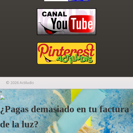
© 2026 Actiludis
×
¿Pagas demasiado en tu factura
de la luz?