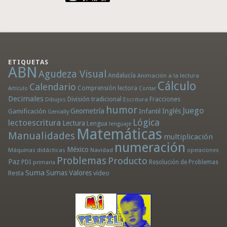
ETIQUETAS
ABN
Agudeza Visual
Andalucía
Animación a la lectura
Cálculo
Calendario
Comprensión lectora
Artículo
Contar
Decimales
División tradicional
Fracciones
Dibujos
Escritura
humor
Juego
Geometría
Infantil
Inglés
Gamificación
Genially
Lógica
lectoescritura
Lectura
Lengua
lenguaje
Matemáticas
Manualidades
multiplicación
numeración
México
Máquinas didácticas
Navidad
operaciones
Problemas
Producto
Paz
PDI
Resolución de Problemas
primaria
Suma
Sumas
Valores
Resta
vídeo