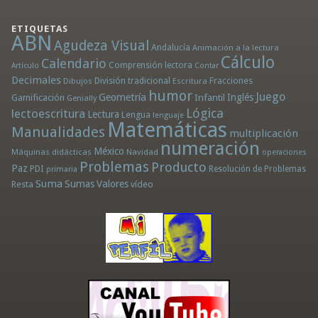
ETIQUETAS
ABN
Agudeza Visual
Andalucía
Animación a la lectura
Cálculo
Calendario
Comprensión lectora
Artículo
Contar
Decimales
División tradicional
Fracciones
Dibujos
Escritura
humor
Juego
Geometría
Infantil
Inglés
Gamificación
Genially
Lógica
lectoescritura
Lectura
Lengua
lenguaje
Matemáticas
Manualidades
multiplicación
numeración
México
Máquinas didácticas
Navidad
operaciones
Problemas
Producto
Paz
PDI
Resolución de Problemas
primaria
Suma
Sumas
Valores
Resta
vídeo