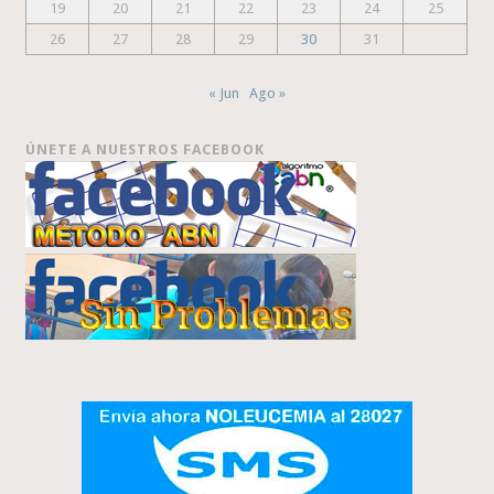
19
20
21
22
23
24
25
26
27
28
29
30
31
« Jun
Ago »
ÚNETE A NUESTROS FACEBOOK