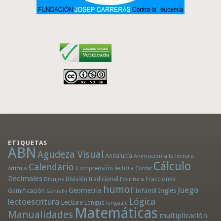
ETIQUETAS
ABN
Agudeza Visual
Andalucía
Animación a la lectura
Cálculo
Calendario
Comprensión lectora
Artículo
Contar
Decimales
División tradicional
Fracciones
Dibujos
Escritura
humor
Juego
Geometría
Infantil
Inglés
Gamificación
Genially
Lógica
lectoescritura
Lectura
Lengua
lenguaje
Matemáticas
Manualidades
multiplicación