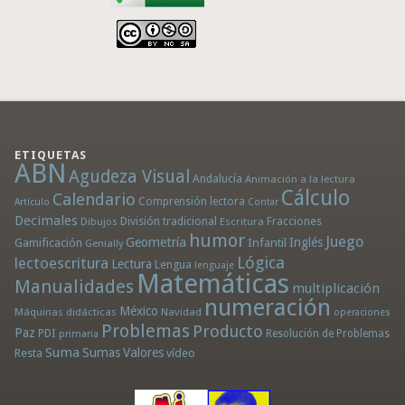
ETIQUETAS
ABN
Agudeza Visual
Andalucía
Animación a la lectura
Cálculo
Calendario
Comprensión lectora
Artículo
Contar
Decimales
División tradicional
Fracciones
Dibujos
Escritura
humor
Juego
Geometría
Infantil
Inglés
Gamificación
Genially
Lógica
lectoescritura
Lectura
Lengua
lenguaje
Matemáticas
Manualidades
multiplicación
numeración
México
Máquinas didácticas
Navidad
operaciones
Problemas
Producto
Paz
PDI
Resolución de Problemas
primaria
Suma
Sumas
Valores
Resta
vídeo