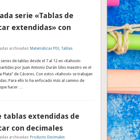
da serie «Tablas de
car extendidas» con
adas archivadas:
Matemáticas PDI
,
Tablas
eries de tablas desde el 7 al 12 en «Kahoot»
artidas por Juan Antonio Durán Siles maestro en el
a Plata” de Cáceres. Con estos «Kahoot» se trabajan
idas. Para ello lo ha enfocado más al camino de
n que hacer …
e tablas extendidas de
car con decimales
adas archivadas:
Producto Decimales