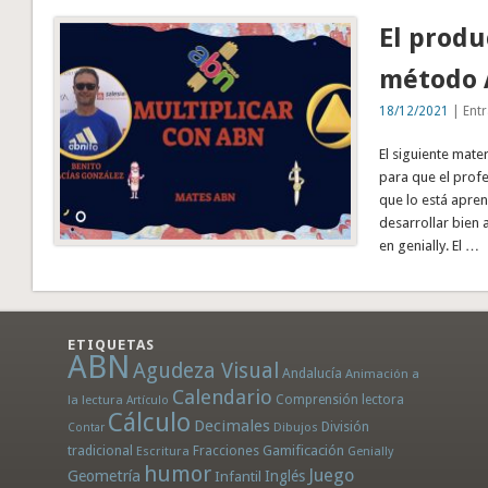
El produ
método
18/12/2021
| Entr
El siguiente mate
para que el prof
que lo está apre
desarrollar bien 
en genially. El …
ETIQUETAS
ABN
Agudeza Visual
Andalucía
Animación a
Calendario
la lectura
Comprensión lectora
Artículo
Cálculo
Decimales
División
Dibujos
Contar
tradicional
Fracciones
Gamificación
Escritura
Genially
humor
Juego
Geometría
Infantil
Inglés