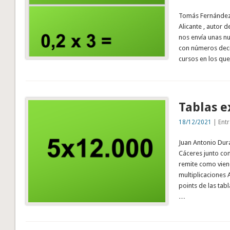
Tomás Fernández 
Alicante , autor 
nos envía unas nu
con números decim
cursos en los que
Tablas e
18/12/2021
| Entr
Juan Antonio Durá
Cáceres junto co
remite como viene
multiplicaciones 
points de las tabl
…