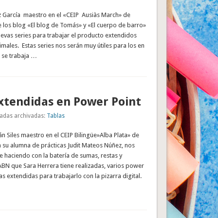
García maestro en el «CEIP Ausiàs March» de
de los blog «El blog de Tomás» y «El cuerpo de barro»
evas series para trabajar el producto extendidos
ales. Estas series nos serán muy útiles para los en
 se trabaja …
xtendidas en Power Point
adas archivadas:
Tablas
n Siles maestro en el CEIP Bilingüe»Alba Plata» de
n su alumna de prácticas Judit Mateos Núñez, nos
 haciendo con la batería de sumas, restas y
ABN que Sara Herrera tiene realizadas, varios power
as extendidas para trabajarlo con la pizarra digital.