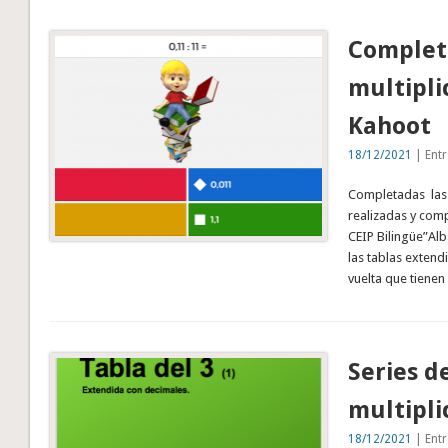
Completa
multipli
Kahoot
18/12/2021
| Entr
Completadas las s
realizadas y comp
CEIP Bilingüe”Alb
las tablas extend
vuelta que tiene
Series d
multipli
18/12/2021
| Entr