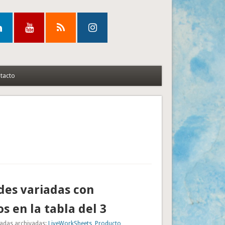
tacto
des variadas con
s en la tabla del 3
adas archivadas:
LiveWorkSheets
,
Producto