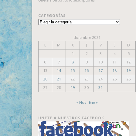
Únete a otros 7.610 suscriptores
CATEGORÍAS
Categorías
diciembre 2021
L
M
X
J
V
S
D
1
2
3
4
5
6
7
8
9
10
11
12
13
14
15
16
17
18
19
20
21
22
23
24
25
26
27
28
29
30
31
« Nov
Ene »
ÚNETE A NUESTROS FACEBOOK