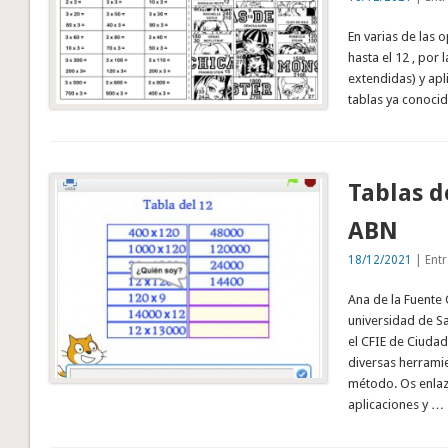
En varias de las 
hasta el 12 , por
extendidas) y ap
tablas ya conocida
Tablas d
ABN
18/12/2021
| Entr
Ana de la Fuente 
universidad de S
el CFIE de Ciuda
diversas herramie
método. Os enlaz
aplicaciones y …