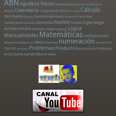
ABN
Agudeza Visual
Andalucía
Animación a la lectura
Cálculo
Calendario
Comprensión lectora
Artículo
Contar
Decimales
División tradicional
Fracciones
Dibujos
Escritura
humor
Juego
Geometría
Infantil
Inglés
Gamificación
Genially
Lógica
lectoescritura
Lectura
Lengua
lenguaje
Matemáticas
Manualidades
multiplicación
numeración
México
Máquinas didácticas
Navidad
operaciones
Problemas
Producto
Paz
PDI
Resolución de Problemas
primaria
Suma
Sumas
Valores
Resta
vídeo