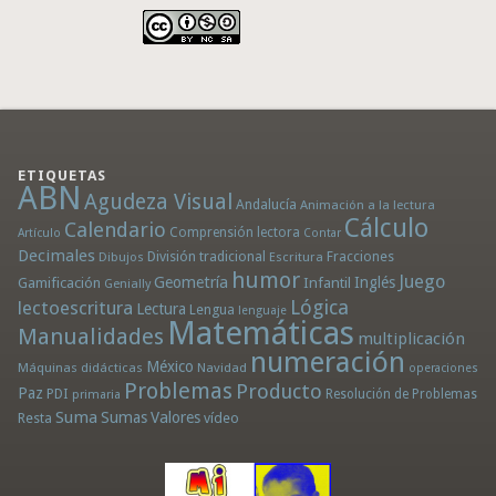
ETIQUETAS
ABN
Agudeza Visual
Andalucía
Animación a la lectura
Cálculo
Calendario
Comprensión lectora
Artículo
Contar
Decimales
División tradicional
Fracciones
Dibujos
Escritura
humor
Juego
Geometría
Infantil
Inglés
Gamificación
Genially
Lógica
lectoescritura
Lectura
Lengua
lenguaje
Matemáticas
Manualidades
multiplicación
numeración
México
Máquinas didácticas
Navidad
operaciones
Problemas
Producto
Paz
PDI
Resolución de Problemas
primaria
Suma
Sumas
Valores
Resta
vídeo