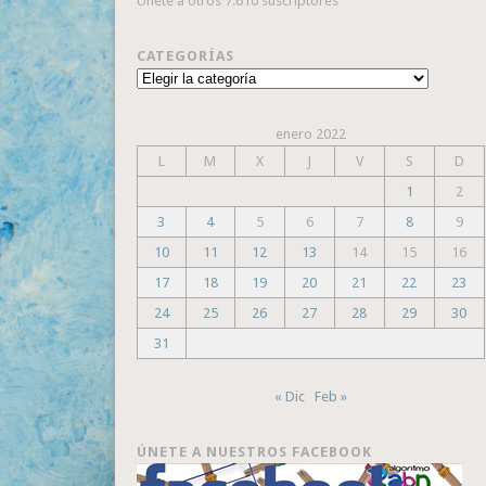
Únete a otros 7.610 suscriptores
CATEGORÍAS
Categorías
enero 2022
L
M
X
J
V
S
D
1
2
3
4
5
6
7
8
9
10
11
12
13
14
15
16
17
18
19
20
21
22
23
24
25
26
27
28
29
30
31
« Dic
Feb »
ÚNETE A NUESTROS FACEBOOK