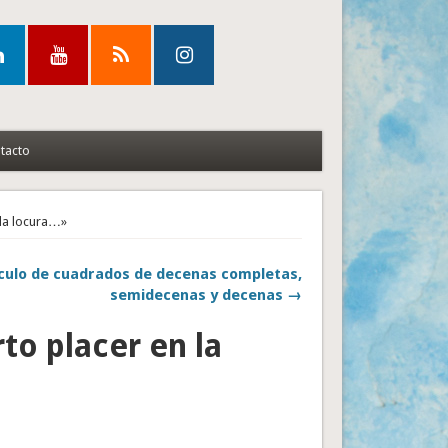
tacto
 la locura…»
culo de cuadrados de decenas completas,
semidecenas y decenas →
rto placer en la