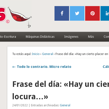
to-Escritura
Máquinas Didácticas
Imágenes
Más
Con
Tu estás aquí:
Inicio
›
General
› Frase del día: «Hay un cierto placer en
← Todo lo contrario. Micro relato
Cál
Frase del día: «Hay un cie
locura…»
24/01/2022 | Entradas archivadas:
General