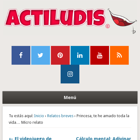
Menú
Tu estás aquí:
Inicio
›
Relatos breves
› Princesa, te he amado toda la
vida… Micro relato
← El videojuego de
Cálculo mental: Adivinar