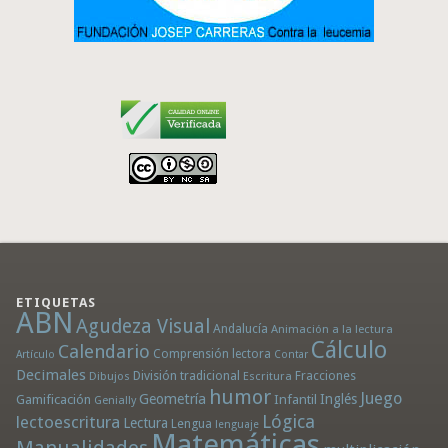
ETIQUETAS
ABN
Agudeza Visual
Andalucía
Animación a la lectura
Cálculo
Calendario
Comprensión lectora
Artículo
Contar
Decimales
División tradicional
Fracciones
Dibujos
Escritura
humor
Juego
Geometría
Infantil
Inglés
Gamificación
Genially
Lógica
lectoescritura
Lectura
Lengua
lenguaje
Matemáticas
Manualidades