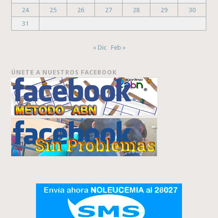
24
25
26
27
28
29
30
31
« Dic
Feb »
ÚNETE A NUESTROS FACEBOOK