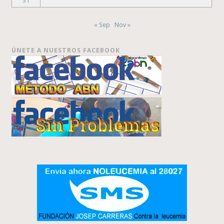
31
« Sep
Nov »
ÚNETE A NUESTROS FACEBOOK