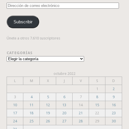
Dirección
de
correo
Subscribir
electrónico
Únete a otros 7.610 suscriptores
CATEGORÍAS
Categorías
octubre 2022
L
M
X
J
V
S
D
1
2
3
4
5
6
7
8
9
10
11
12
13
14
15
16
17
18
19
20
21
22
23
24
25
26
27
28
29
30