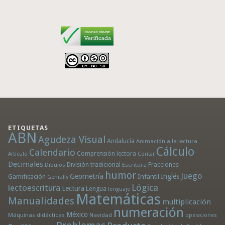
ETIQUETAS
ABN
Agudeza Visual
Andalucía
Animación a la lectura
Cálculo
Calendario
Comprensión lectora
Artículo
Contar
Decimales
División tradicional
Fracciones
Dibujos
Escritura
humor
Juego
Geometría
Infantil
Inglés
Gamificación
Genially
Lógica
lectoescritura
Lectura
Lengua
lenguaje
Matemáticas
Manualidades
multiplicación
numeración
México
Máquinas didácticas
Navidad
operaciones