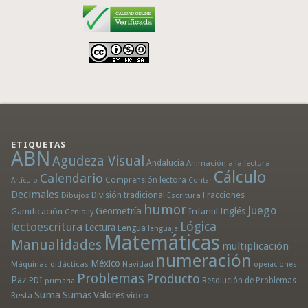
ETIQUETAS
ABN
Agudeza Visual
Andalucía
Animación a la lectura
Cálculo
Calendario
Comprensión lectora
Artículo
Contar
Decimales
División tradicional
Fracciones
Dibujos
Escritura
humor
Juego
Geometría
Infantil
Inglés
Gamificación
Genially
Lógica
lectoescritura
Lectura
Lengua
lenguaje
Matemáticas
Manualidades
multiplicación
numeración
México
Máquinas didácticas
Navidad
operaciones
Problemas
Producto
Paz
PDI
Resolución de Problemas
primaria
Suma
Sumas
Valores
Resta
vídeo