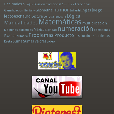
Decimales
División tradicional
Fracciones
Dibujos
Escritura
humor
Juego
Geometría
Infantil
Inglés
Gamificación
Genially
Lógica
lectoescritura
Lectura
Lengua
lenguaje
Matemáticas
Manualidades
multiplicación
numeración
México
Máquinas didácticas
Navidad
operaciones
Problemas
Producto
Paz
PDI
Resolución de Problemas
primaria
Suma
Sumas
Valores
Resta
vídeo