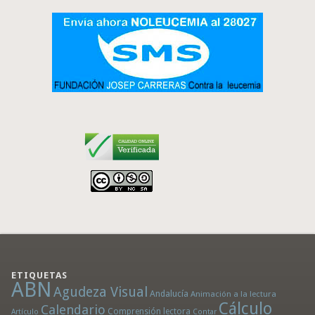
ETIQUETAS
ABN
Agudeza Visual
Andalucía
Animación a la lectura
Cálculo
Calendario
Comprensión lectora
Artículo
Contar