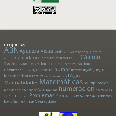
ETIQUETAS
ABN
Agudeza Visual
Andalucía
Animación a la lectura
Cálculo
Calendario
Comprensión lectora
Artículo
Contar
Decimales
División tradicional
Fracciones
Dibujos
Escritura
humor
Juego
Geometría
Infantil
Inglés
Gamificación
Genially
Lógica
lectoescritura
Lectura
Lengua
lenguaje
Matemáticas
Manualidades
multiplicación
numeración
México
Máquinas didácticas
Navidad
operaciones
Problemas
Producto
Paz
PDI
Resolución de Problemas
primaria
Suma
Sumas
Valores
Resta
vídeo