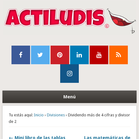
Menú
Tu estás aquí:
Inicio
›
Divisiones
› Dividendo más de 4 cifras y divisor
de 2
← Mini libro de las tablas
Las matemáticas de