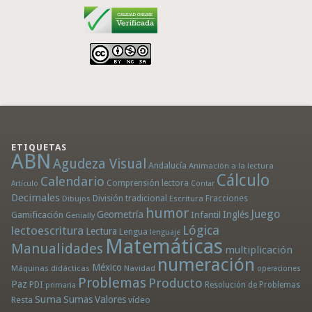
ETIQUETAS
ABN
Agudeza Visual
Andalucía
Animación a la lectura
Cálculo
Calendario
Comprensión lectora
Artículo
Contar
Decimales
División tradicional
Fracciones
Dibujos
Escritura
humor
Juego
Geometría
Infantil
Inglés
Gamificación
Genially
Lógica
lectoescritura
Lectura
Lengua
lenguaje
Matemáticas
Manualidades
multiplicación
numeración
México
Máquinas didácticas
Navidad
operaciones
Problemas
Producto
Paz
PDI
Resolución de Problemas
primaria
Suma
Sumas
Valores
Resta
vídeo