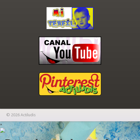
© 2026 Actiludis
×