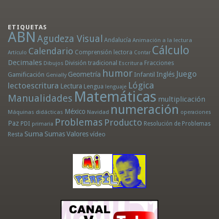
ETIQUETAS
ABN
Agudeza Visual
Andalucía
Animación a la lectura
Cálculo
Calendario
Comprensión lectora
Artículo
Contar
Decimales
División tradicional
Fracciones
Dibujos
Escritura
humor
Juego
Geometría
Infantil
Inglés
Gamificación
Genially
Lógica
lectoescritura
Lectura
Lengua
lenguaje
Matemáticas
Manualidades
multiplicación
numeración
México
Máquinas didácticas
Navidad
operaciones
Problemas
Producto
Paz
PDI
Resolución de Problemas
primaria
Suma
Sumas
Valores
Resta
vídeo