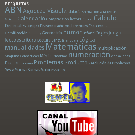
ETIQUETAS
ABN
Agudeza Visual
Andalucía
Animación a la lectura
Cálculo
Calendario
Comprensión lectora
Artículo
Contar
Decimales
División tradicional
Fracciones
Dibujos
Escritura
humor
Juego
Geometría
Infantil
Inglés
Gamificación
Genially
Lógica
lectoescritura
Lectura
Lengua
lenguaje
Matemáticas
Manualidades
multiplicación
numeración
México
Máquinas didácticas
Navidad
operaciones
Problemas
Producto
Paz
PDI
Resolución de Problemas
primaria
Suma
Sumas
Valores
Resta
vídeo