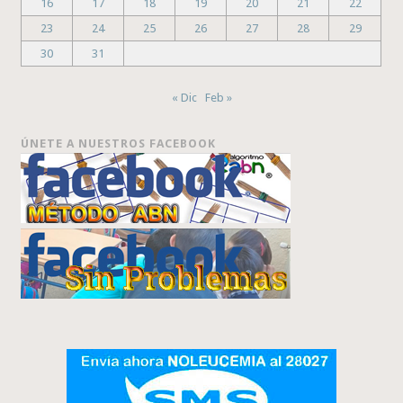
16
17
18
19
20
21
22
23
24
25
26
27
28
29
30
31
« Dic
Feb »
ÚNETE A NUESTROS FACEBOOK