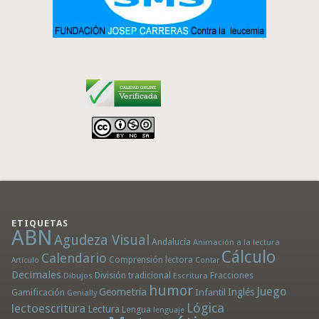
ETIQUETAS
ABN
Agudeza Visual
Andalucía
Animación a la lectura
Cálculo
Calendario
Comprensión lectora
Artículo
Contar
Decimales
División tradicional
Fracciones
Dibujos
Escritura
humor
Juego
Geometría
Infantil
Inglés
Gamificación
Genially
Lógica
lectoescritura
Lectura
Lengua
lenguaje