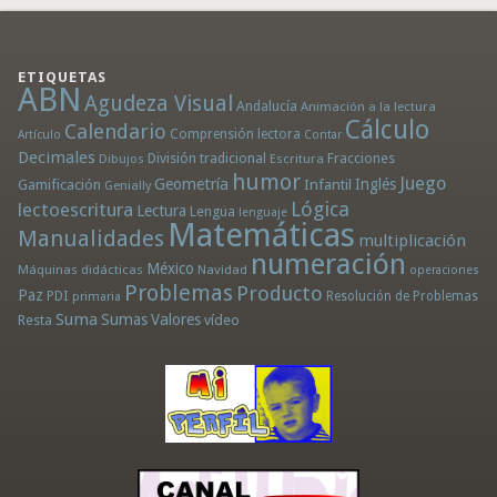
ETIQUETAS
ABN
Agudeza Visual
Andalucía
Animación a la lectura
Cálculo
Calendario
Comprensión lectora
Artículo
Contar
Decimales
División tradicional
Fracciones
Dibujos
Escritura
humor
Juego
Geometría
Infantil
Inglés
Gamificación
Genially
Lógica
lectoescritura
Lectura
Lengua
lenguaje
Matemáticas
Manualidades
multiplicación
numeración
México
Máquinas didácticas
Navidad
operaciones
Problemas
Producto
Paz
PDI
Resolución de Problemas
primaria
Suma
Sumas
Valores
Resta
vídeo