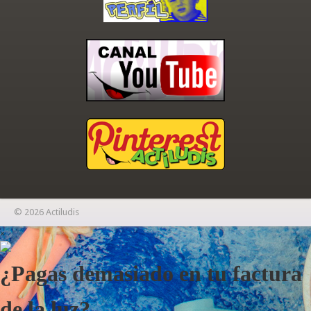
© 2026 Actiludis
×
¿Pagas demasiado en tu factura
de la luz?