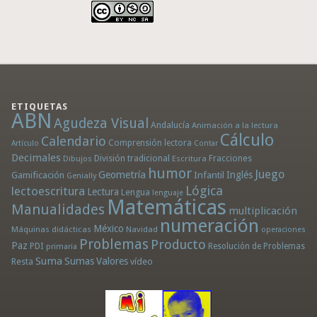
ETIQUETAS
ABN
Agudeza Visual
Andalucía
Animación a la lectura
Cálculo
Calendario
Comprensión lectora
Artículo
Contar
Decimales
División tradicional
Fracciones
Dibujos
Escritura
humor
Juego
Geometría
Infantil
Inglés
Gamificación
Genially
Lógica
lectoescritura
Lectura
Lengua
lenguaje
Matemáticas
Manualidades
multiplicación
numeración
México
Máquinas didácticas
Navidad
operaciones
Problemas
Producto
Paz
PDI
Resolución de Problemas
primaria
Suma
Sumas
Valores
Resta
vídeo