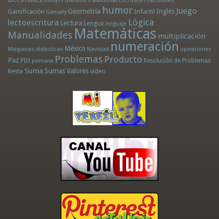
Dibujos
Escritura
humor
Juego
Geometría
Infantil
Inglés
Gamificación
Genially
Lógica
lectoescritura
Lectura
Lengua
lenguaje
Matemáticas
Manualidades
multiplicación
numeración
México
Máquinas didácticas
Navidad
operaciones
Problemas
Producto
Paz
PDI
Resolución de Problemas
primaria
Suma
Sumas
Valores
Resta
vídeo