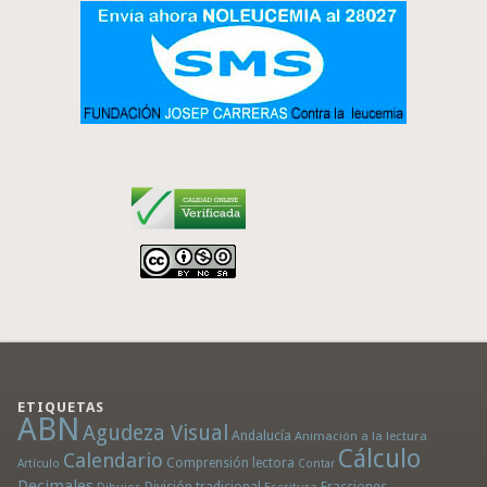
ETIQUETAS
ABN
Agudeza Visual
Andalucía
Animación a la lectura
Cálculo
Calendario
Comprensión lectora
Artículo
Contar
Decimales
División tradicional
Fracciones