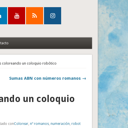
tacto
 coloreando un coloquio robótico
Sumas ABN con números romanos →
ando un coloquio
etado con
Colorear
,
nº romanos
,
numeración
,
robot