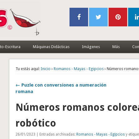
to-Escritura
Máquinas Didácticas
Imágenes
Más
Con
Tu estás aquí:
Inicio
›
Romanos - Mayas - Egipcios
› Números romanos
← Puzle con conversiones a numeración
romana
Números romanos colore
robótico
26/01/2023 | Entradas archivadas:
Romanos - Mayas - Egipcios
y etiqu