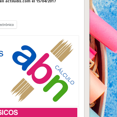
en actiludis.com el 15/04/2017
ectrónico