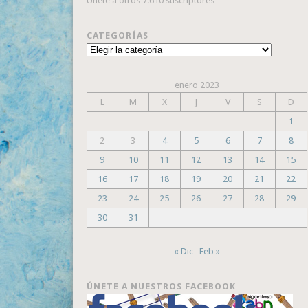
Únete a otros 7.610 suscriptores
CATEGORÍAS
Categorías
enero 2023
L
M
X
J
V
S
D
1
2
3
4
5
6
7
8
9
10
11
12
13
14
15
16
17
18
19
20
21
22
23
24
25
26
27
28
29
30
31
« Dic
Feb »
ÚNETE A NUESTROS FACEBOOK