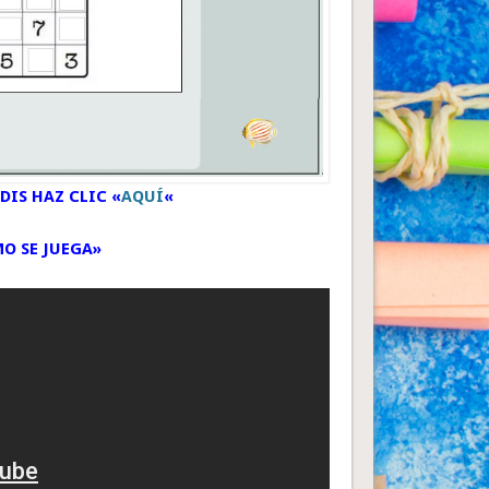
DIS HAZ CLIC «
AQUÍ
«
MO SE JUEGA»