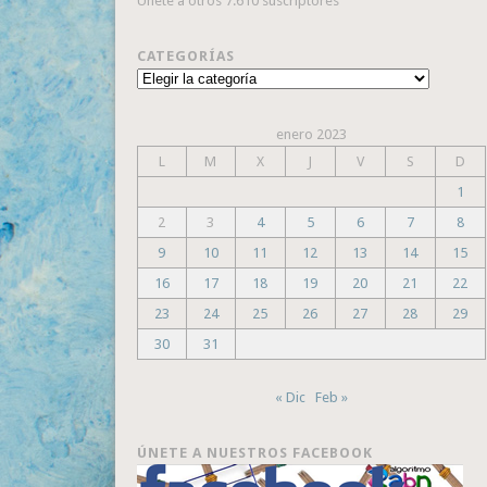
Únete a otros 7.610 suscriptores
CATEGORÍAS
Categorías
enero 2023
L
M
X
J
V
S
D
1
2
3
4
5
6
7
8
9
10
11
12
13
14
15
16
17
18
19
20
21
22
23
24
25
26
27
28
29
30
31
« Dic
Feb »
ÚNETE A NUESTROS FACEBOOK