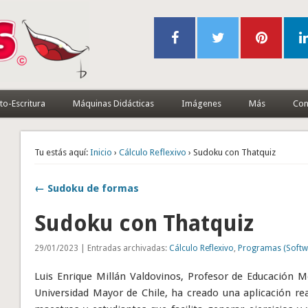
to-Escritura
Máquinas Didácticas
Imágenes
Más
Con
Tu estás aquí:
Inicio
›
Cálculo Reflexivo
› Sudoku con Thatquiz
← Sudoku de formas
Sudoku con Thatquiz
29/01/2023 | Entradas archivadas:
Cálculo Reflexivo
,
Programas (Softw
Luis Enrique Millán Valdovinos, Profesor de Educación
Universidad Mayor de Chile, ha creado una aplicación r