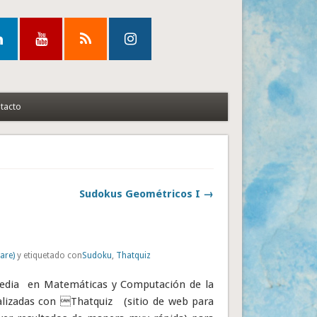
tacto
Sudokus Geométricos I →
are)
y etiquetado con
Sudoku
,
Thatquiz
 Media en Matemáticas y Computación de la
ealizadas con Thatquiz (sitio de web para