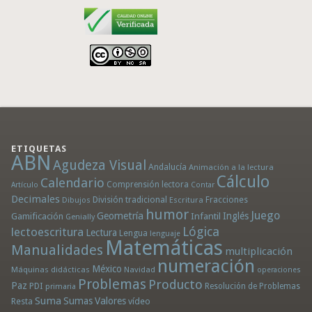
ETIQUETAS
ABN
Agudeza Visual
Andalucía
Animación a la lectura
Cálculo
Calendario
Comprensión lectora
Artículo
Contar
Decimales
División tradicional
Fracciones
Dibujos
Escritura
humor
Juego
Geometría
Infantil
Inglés
Gamificación
Genially
Lógica
lectoescritura
Lectura
Lengua
lenguaje
Matemáticas
Manualidades
multiplicación
numeración
México
Máquinas didácticas
Navidad
operaciones
Problemas
Producto
Paz
PDI
Resolución de Problemas
primaria
Suma
Sumas
Valores
Resta
vídeo