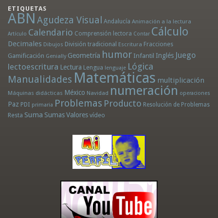
ETIQUETAS
ABN
Agudeza Visual
Andalucía
Animación a la lectura
Cálculo
Calendario
Comprensión lectora
Artículo
Contar
Decimales
División tradicional
Fracciones
Dibujos
Escritura
humor
Juego
Geometría
Infantil
Inglés
Gamificación
Genially
Lógica
lectoescritura
Lectura
Lengua
lenguaje
Matemáticas
Manualidades
multiplicación
numeración
México
Máquinas didácticas
Navidad
operaciones
Problemas
Producto
Paz
PDI
Resolución de Problemas
primaria
Suma
Sumas
Valores
Resta
vídeo