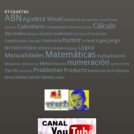
ETIQUETAS
ABN
Agudeza Visual
Andalucía
Animación a la lectura
Cálculo
Calendario
Comprensión lectora
Artículo
Contar
Decimales
División tradicional
Fracciones
Dibujos
Escritura
humor
Juego
Geometría
Infantil
Inglés
Gamificación
Genially
Lógica
lectoescritura
Lectura
Lengua
lenguaje
Matemáticas
Manualidades
multiplicación
numeración
México
Máquinas didácticas
Navidad
operaciones
Problemas
Producto
Paz
PDI
Resolución de Problemas
primaria
Suma
Sumas
Valores
Resta
vídeo