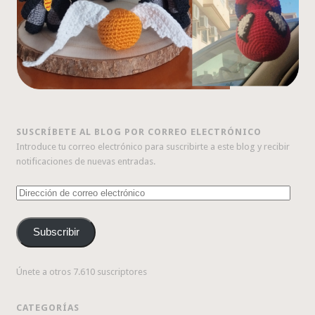
SUSCRÍBETE AL BLOG POR CORREO ELECTRÓNICO
Introduce tu correo electrónico para suscribirte a este blog y recibir
notificaciones de nuevas entradas.
Dirección
de
correo
Subscribir
electrónico
Únete a otros 7.610 suscriptores
CATEGORÍAS