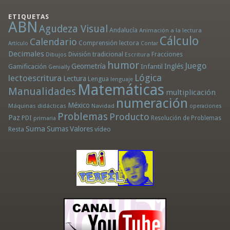
ETIQUETAS
ABN
Agudeza Visual
Andalucía
Animación a la lectura
Cálculo
Calendario
Comprensión lectora
Artículo
Contar
Decimales
División tradicional
Fracciones
Dibujos
Escritura
humor
Juego
Geometría
Infantil
Inglés
Gamificación
Genially
Lógica
lectoescritura
Lectura
Lengua
lenguaje
Matemáticas
Manualidades
multiplicación
numeración
México
Máquinas didácticas
Navidad
operaciones
Problemas
Producto
Paz
PDI
Resolución de Problemas
primaria
Suma
Sumas
Valores
Resta
vídeo