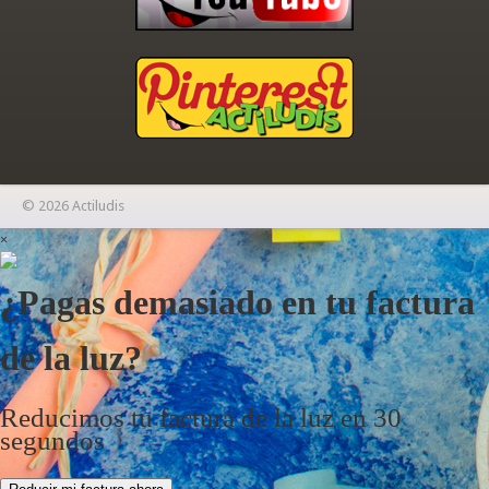
© 2026 Actiludis
×
¿Pagas demasiado en tu factura
de la luz?
Reducimos tu factura de la luz en 30
segundos