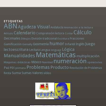
ETIQUETAS
ABN
Agudeza Visual
Andalucía
Animación a la lectura
Cálculo
Calendario
Comprensión lectora
Artículo
Contar
Decimales
División tradicional
Fracciones
Dibujos
Escritura
humor
Juego
Geometría
Infantil
Inglés
Gamificación
Genially
Lógica
lectoescritura
Lectura
Lengua
lenguaje
Matemáticas
Manualidades
multiplicación
numeración
México
Máquinas didácticas
Navidad
operaciones
Problemas
Producto
Paz
PDI
Resolución de Problemas
primaria
Suma
Sumas
Valores
Resta
vídeo