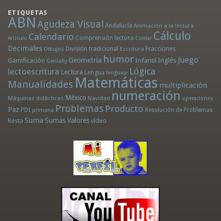
ETIQUETAS
ABN
Agudeza Visual
Andalucía
Animación a la lectura
Cálculo
Calendario
Comprensión lectora
Artículo
Contar
Decimales
División tradicional
Fracciones
Dibujos
Escritura
humor
Juego
Geometría
Infantil
Inglés
Gamificación
Genially
Lógica
lectoescritura
Lectura
Lengua
lenguaje
Matemáticas
Manualidades
multiplicación
numeración
México
Máquinas didácticas
Navidad
operaciones
Problemas
Producto
Paz
PDI
Resolución de Problemas
primaria
Suma
Sumas
Valores
Resta
vídeo