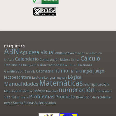
ETIQUETAS
ABN
Agudeza Visual
Andalucía
Animación a la lectura
Cálculo
Calendario
Comprensión lectora
Artículo
Contar
Decimales
División tradicional
Fracciones
Dibujos
Escritura
humor
Juego
Geometría
Infantil
Inglés
Gamificación
Genially
Lógica
lectoescritura
Lectura
Lengua
lenguaje
Matemáticas
Manualidades
multiplicación
numeración
México
Máquinas didácticas
Navidad
operaciones
Problemas
Producto
Paz
PDI
Resolución de Problemas
primaria
Suma
Sumas
Valores
Resta
vídeo