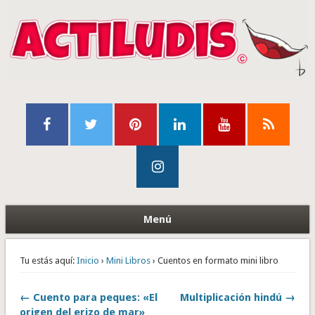
Menú
Tu estás aquí:
Inicio
›
Mini Libros
› Cuentos en formato mini libro
← Cuento para peques: «El
Multiplicación hindú →
origen del erizo de mar»