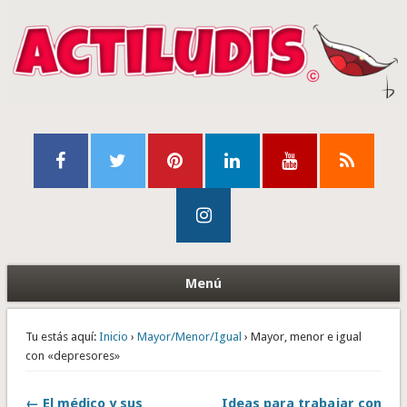
Menú
Tu estás aquí:
Inicio
›
Mayor/Menor/Igual
› Mayor, menor e igual
con «depresores»
← El médico y sus
Ideas para trabajar con