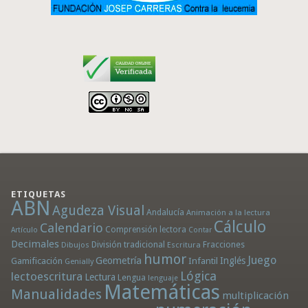
ETIQUETAS
ABN
Agudeza Visual
Andalucía
Animación a la lectura
Cálculo
Calendario
Comprensión lectora
Artículo
Contar
Decimales
División tradicional
Fracciones
Dibujos
Escritura
humor
Juego
Geometría
Infantil
Inglés
Gamificación
Genially
Lógica
lectoescritura
Lectura
Lengua
lenguaje
Matemáticas
Manualidades
multiplicación