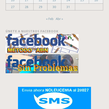
20
21
22
23
24
25
26
27
28
29
30
31
« Feb
Abr »
ÚNETE A NUESTROS FACEBOOK