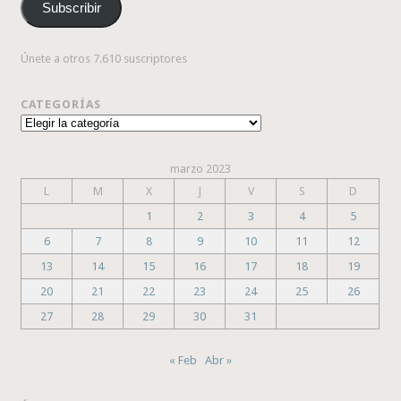
Subscribir
electrónico
Únete a otros 7.610 suscriptores
CATEGORÍAS
Categorías
marzo 2023
L
M
X
J
V
S
D
1
2
3
4
5
6
7
8
9
10
11
12
13
14
15
16
17
18
19
20
21
22
23
24
25
26
27
28
29
30
31
« Feb
Abr »