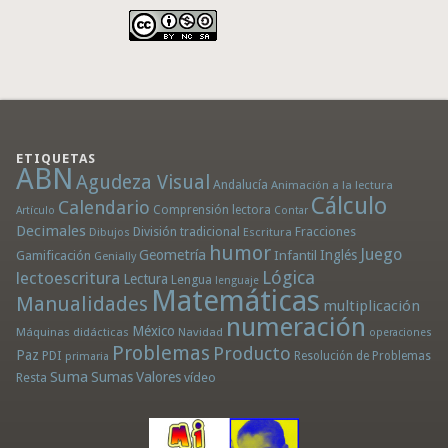
ETIQUETAS
ABN
Agudeza Visual
Andalucía
Animación a la lectura
Cálculo
Calendario
Comprensión lectora
Artículo
Contar
Decimales
División tradicional
Fracciones
Dibujos
Escritura
humor
Juego
Geometría
Infantil
Inglés
Gamificación
Genially
Lógica
lectoescritura
Lectura
Lengua
lenguaje
Matemáticas
Manualidades
multiplicación
numeración
México
Máquinas didácticas
Navidad
operaciones
Problemas
Producto
Paz
PDI
Resolución de Problemas
primaria
Suma
Sumas
Valores
Resta
vídeo