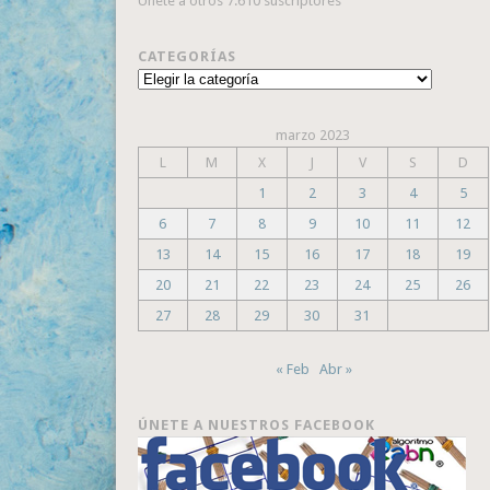
Únete a otros 7.610 suscriptores
CATEGORÍAS
Categorías
marzo 2023
L
M
X
J
V
S
D
1
2
3
4
5
6
7
8
9
10
11
12
13
14
15
16
17
18
19
20
21
22
23
24
25
26
27
28
29
30
31
« Feb
Abr »
ÚNETE A NUESTROS FACEBOOK