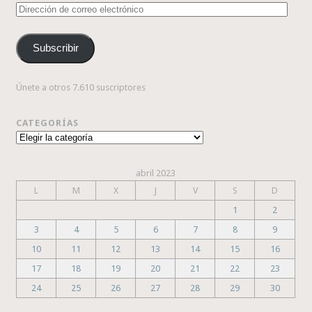
Dirección
de
correo
Subscribir
electrónico
Únete a otros 7.610 suscriptores
CATEGORÍAS
Categorías
abril 2023
L
M
X
J
V
S
D
1
2
3
4
5
6
7
8
9
10
11
12
13
14
15
16
17
18
19
20
21
22
23
24
25
26
27
28
29
30