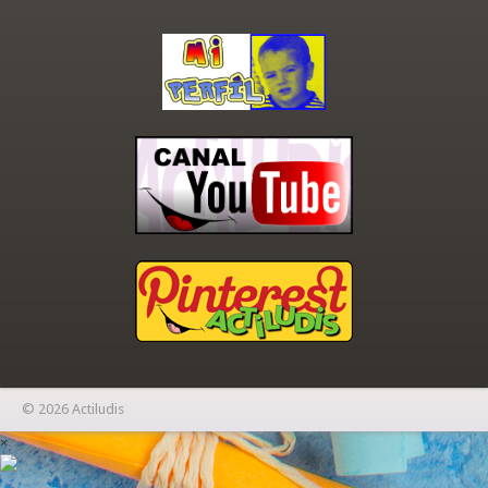
© 2026 Actiludis
×