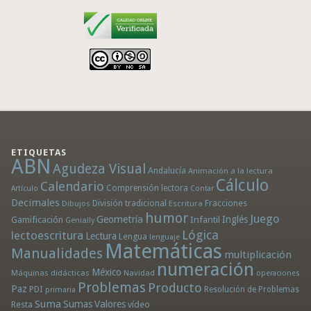
ETIQUETAS
ABN
Agudeza Visual
Andalucía
Animación a la lectura
Cálculo
Calendario
Comprensión lectora
Artículo
Contar
Decimales
División tradicional
Fracciones
Dibujos
Escritura
humor
Juego
Geometría
Infantil
Inglés
Gamificación
Genially
Lógica
lectoescritura
Lectura
Lengua
lenguaje
Matemáticas
Manualidades
multiplicación
numeración
México
Máquinas didácticas
Navidad
operaciones
Problemas
Producto
Paz
PDI
Resolución de Problemas
primaria
Suma
Sumas
Valores
Resta
vídeo