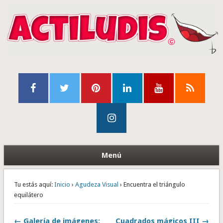
Menú
Tu estás aquí:
Inicio
›
Agudeza Visual
› Encuentra el triángulo
equilátero
← Galería de imágenes:
Cuadrados mágicos III →