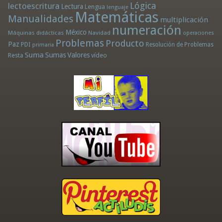
Lógica
lectoescritura
Lectura
Lengua
lenguaje
Matemáticas
Manualidades
multiplicación
numeración
México
Máquinas didácticas
Navidad
operaciones
Problemas
Producto
Paz
PDI
Resolución de Problemas
primaria
Suma
Sumas
Valores
Resta
vídeo