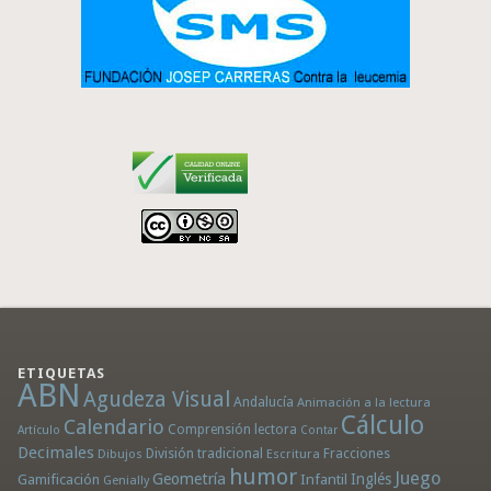
ETIQUETAS
ABN
Agudeza Visual
Andalucía
Animación a la lectura
Cálculo
Calendario
Comprensión lectora
Artículo
Contar
Decimales
División tradicional
Fracciones
Dibujos
Escritura
humor
Juego
Geometría
Infantil
Inglés
Gamificación
Genially