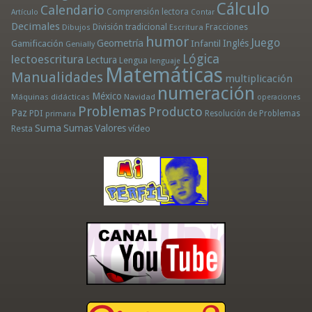
Cálculo
Calendario
Comprensión lectora
Artículo
Contar
Decimales
División tradicional
Fracciones
Dibujos
Escritura
humor
Juego
Geometría
Infantil
Inglés
Gamificación
Genially
Lógica
lectoescritura
Lectura
Lengua
lenguaje
Matemáticas
Manualidades
multiplicación
numeración
México
Máquinas didácticas
Navidad
operaciones
Problemas
Producto
Paz
PDI
Resolución de Problemas
primaria
Suma
Sumas
Valores
Resta
vídeo