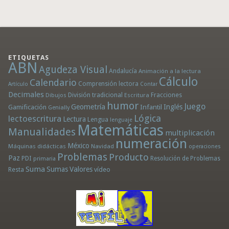
ETIQUETAS
ABN
Agudeza Visual
Andalucía
Animación a la lectura
Cálculo
Calendario
Comprensión lectora
Artículo
Contar
Decimales
División tradicional
Fracciones
Dibujos
Escritura
humor
Juego
Geometría
Infantil
Inglés
Gamificación
Genially
Lógica
lectoescritura
Lectura
Lengua
lenguaje
Matemáticas
Manualidades
multiplicación
numeración
México
Máquinas didácticas
Navidad
operaciones
Problemas
Producto
Paz
PDI
Resolución de Problemas
primaria
Suma
Sumas
Valores
Resta
vídeo