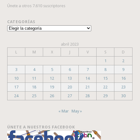
Únete a otros 7.610 suscriptores
CATEGORÍAS
Categorías
abril 2023
L
M
X
J
V
S
D
1
2
3
4
5
6
7
8
9
10
11
12
13
14
15
16
17
18
19
20
21
22
23
24
25
26
27
28
29
30
« Mar
May »
ÚNETE A NUESTROS FACEBOOK