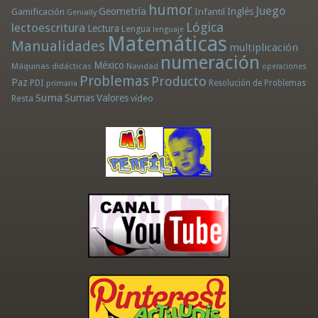
humor
Juego
Geometría
Infantil
Inglés
Gamificación
Genially
Lógica
lectoescritura
Lectura
Lengua
lenguaje
Matemáticas
Manualidades
multiplicación
numeración
México
Máquinas didácticas
Navidad
operaciones
Problemas
Producto
Paz
PDI
Resolución de Problemas
primaria
Suma
Sumas
Valores
Resta
vídeo