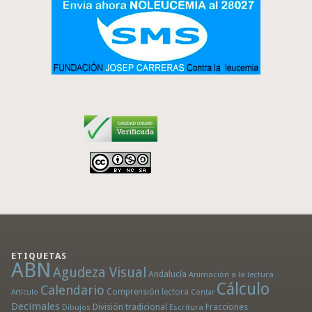
ETIQUETAS
ABN
Agudeza Visual
Andalucía
Animación a la lectura
Cálculo
Calendario
Comprensión lectora
Artículo
Contar
Decimales
División tradicional
Fracciones
Dibujos
Escritura