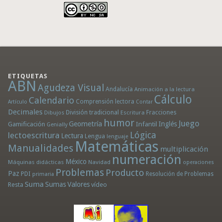
ETIQUETAS
ABN
Agudeza Visual
Andalucía
Animación a la lectura
Cálculo
Calendario
Comprensión lectora
Artículo
Contar
Decimales
División tradicional
Fracciones
Dibujos
Escritura
humor
Juego
Geometría
Infantil
Inglés
Gamificación
Genially
Lógica
lectoescritura
Lectura
Lengua
lenguaje
Matemáticas
Manualidades
multiplicación
numeración
México
Máquinas didácticas
Navidad
operaciones
Problemas
Producto
Paz
PDI
Resolución de Problemas
primaria
Suma
Sumas
Valores
Resta
vídeo