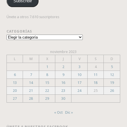
Subscribir
electrónico
Únete a otros 7.610 suscriptores
CATEGORÍAS
Categorías
noviembre 2023
L
M
X
J
V
S
D
1
2
3
4
5
6
7
8
9
10
11
12
13
14
15
16
17
18
19
20
21
22
23
24
25
26
27
28
29
30
« Oct
Dic »
ÚNETE A NUESTROS FACEBOOK