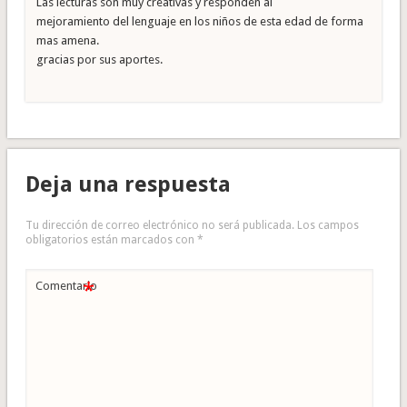
Las lecturas son muy creativas y responden al
mejoramiento del lenguaje en los niños de esta edad de forma
mas amena.
gracias por sus aportes.
Deja una respuesta
Tu dirección de correo electrónico no será publicada.
Los campos
obligatorios están marcados con
*
*
Comentario