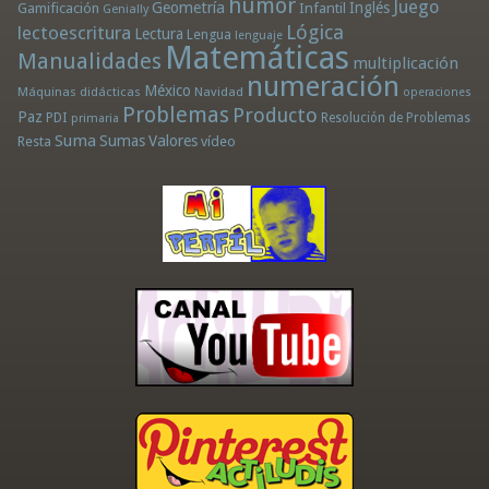
humor
Juego
Geometría
Infantil
Inglés
Gamificación
Genially
Lógica
lectoescritura
Lectura
Lengua
lenguaje
Matemáticas
Manualidades
multiplicación
numeración
México
Máquinas didácticas
Navidad
operaciones
Problemas
Producto
Paz
PDI
Resolución de Problemas
primaria
Suma
Sumas
Valores
Resta
vídeo