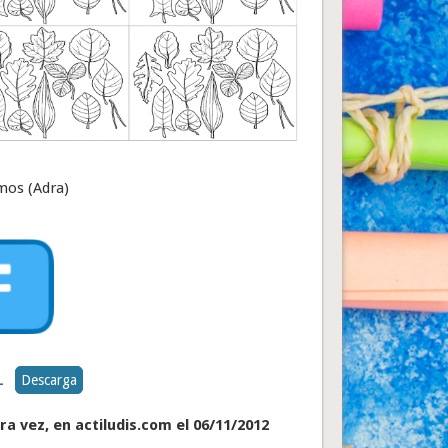
mos (Adra)
Descarga
L
a vez, en actiludis.com el 06/11/2012