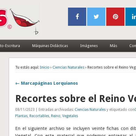
to-Escritura
Máquinas Didácticas
Imágenes
Más
Con
Tu estás aquí:
Inicio
›
Ciencias Naturales
› Recortes sobre el Reino Veg
← Marcapáginas Lorquianos
Recortes sobre el Reino V
08/11/2023 | Entradas archivadas:
Ciencias Naturales
y etiquetado con
Plantas
,
Recortables
,
Reino
,
Vegetales
En el siguiente archivo se incluyen veinte fichas con d
Vegetal. Con este material que podemos entregar al 