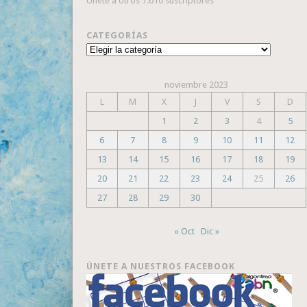
Únete a otros 7.610 suscriptores
CATEGORÍAS
Categorías
noviembre 2023
L
M
X
J
V
S
D
1
2
3
4
5
6
7
8
9
10
11
12
13
14
15
16
17
18
19
20
21
22
23
24
25
26
27
28
29
30
« Oct
Dic »
ÚNETE A NUESTROS FACEBOOK