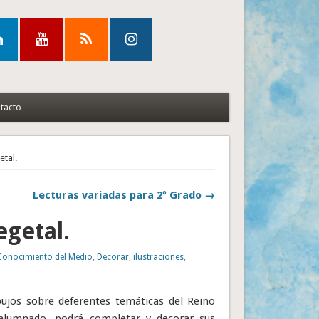
tacto
etal.
Lecturas variadas para 2º Grado →
egetal.
Conocimiento del Medio
,
Decorar
,
ilustraciones
,
ibujos sobre deferentes temáticas del Reino
alumnado, podrá completar y decorar sus