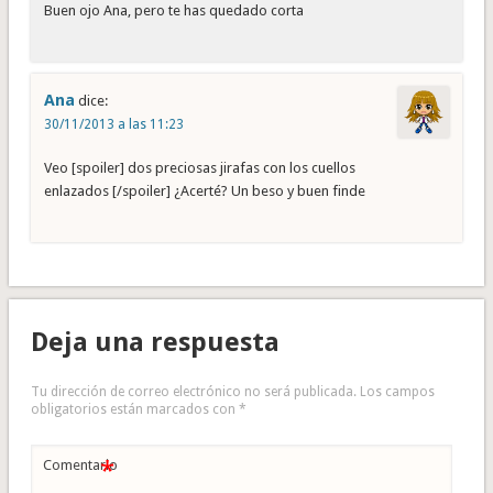
Buen ojo Ana, pero te has quedado corta
Ana
dice:
30/11/2013 a las 11:23
Veo [spoiler] dos preciosas jirafas con los cuellos
enlazados [/spoiler] ¿Acerté? Un beso y buen finde
Deja una respuesta
Tu dirección de correo electrónico no será publicada.
Los campos
obligatorios están marcados con
*
*
Comentario