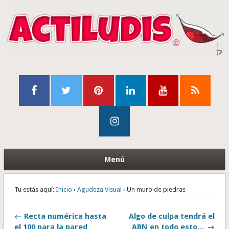
Menú
Tu estás aquí:
Inicio
›
Agudeza Visual
› Un muro de piedras
← Recta numérica hasta
Algo de culpa tendrá el
el 100 para la pared
ABN en todo esto… →