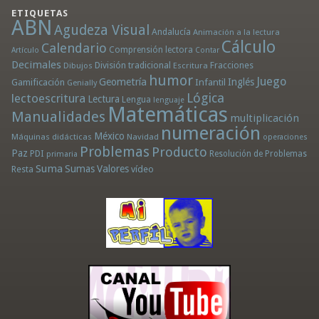
ETIQUETAS
ABN
Agudeza Visual
Andalucía
Animación a la lectura
Cálculo
Calendario
Comprensión lectora
Artículo
Contar
Decimales
División tradicional
Fracciones
Dibujos
Escritura
humor
Juego
Geometría
Infantil
Inglés
Gamificación
Genially
Lógica
lectoescritura
Lectura
Lengua
lenguaje
Matemáticas
Manualidades
multiplicación
numeración
México
Máquinas didácticas
Navidad
operaciones
Problemas
Producto
Paz
PDI
Resolución de Problemas
primaria
Suma
Sumas
Valores
Resta
vídeo