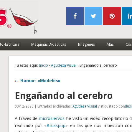
to-Escritura
Máquinas Didácticas
Imágenes
Más
Con
Tu estás aquí:
Inicio
›
Agudeza Visual
› Engañando al cerebro
← Humor: «Modelos»
Engañando al cerebro
09/12/2023 | Entradas archivadas:
Agudeza Visual
y etiquetado con
Ilus
A través de
microsiervos
he visto un vídeo recopilatorio d
realizado por «
Brusspup
» en las que nos muestran có