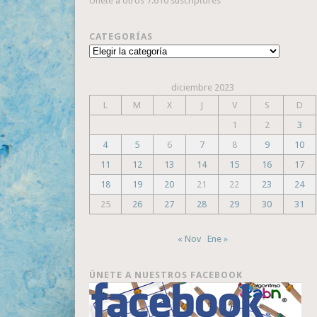
Únete a otros 7.610 suscriptores
CATEGORÍAS
Categorías
diciembre 2023
L
M
X
J
V
S
D
1
2
3
4
5
6
7
8
9
10
11
12
13
14
15
16
17
18
19
20
21
22
23
24
25
26
27
28
29
30
31
« Nov
Ene »
ÚNETE A NUESTROS FACEBOOK