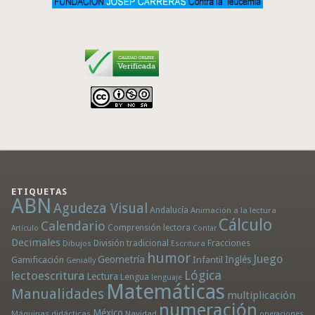
ETIQUETAS
ABN
Agudeza Visual
Andalucía
Animación a la lectura
Cálculo
Calendario
Comprensión lectora
Artículo
Contar
Decimales
División tradicional
Fracciones
Dibujos
Escritura
humor
Juego
Geometría
Infantil
Inglés
Gamificación
Genially
Lógica
lectoescritura
Lectura
Lengua
lenguaje
Matemáticas
Manualidades
multiplicación
numeración
México
Máquinas didácticas
Navidad
operaciones