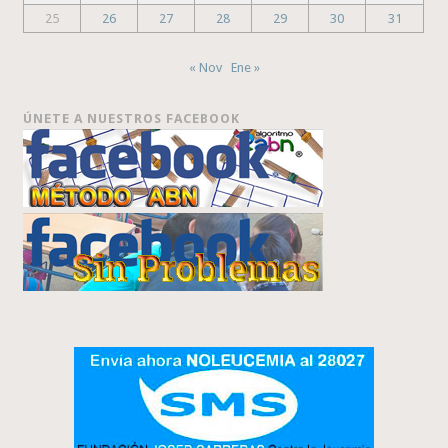
25
26
27
28
29
30
31
« Nov
Ene »
ÚNETE A NUESTROS FACEBOOK