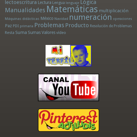
Lógica
lectoescritura
Lectura
Lengua
lenguaje
Matemáticas
Manualidades
multiplicación
numeración
México
Máquinas didácticas
Navidad
operaciones
Problemas
Producto
Paz
PDI
Resolución de Problemas
primaria
Suma
Sumas
Valores
Resta
vídeo