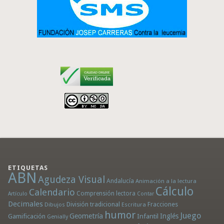
ETIQUETAS
ABN
Agudeza Visual
Andalucía
Animación a la lectura
Cálculo
Calendario
Comprensión lectora
Artículo
Contar
Decimales
División tradicional
Fracciones
Dibujos
Escritura
humor
Juego
Geometría
Infantil
Inglés
Gamificación
Genially